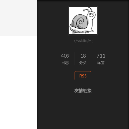
s/nai/liu/m;
409
18
711
日志
分类
标签
RSS
友情链接