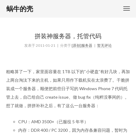
蜗牛的壳
拼装神服务器，托管代码
发表于
2011-01-21
| 分类于
[原创]服务器
|
暂无评论
粗略算了一下，家里面容量在 1TB 以下的“小硬盘”有好几块，再加
上两台淘汰下来的主机，如果只用作下载机实在太浪费了。干脆拼
装成一个服务器，顺便把前些日子写的 Windows Phone 7 代码托
管上去，自己给自己 create issue、做 bug fix（纯粹没事闲的）。
想了就做，拼拼补补之后，有了这么一台服务器：
CPU：AMD 3500+（已服役 5 年半）
内存：DDR 400 / PC 3200，因为内存条兼容问题，暂时为