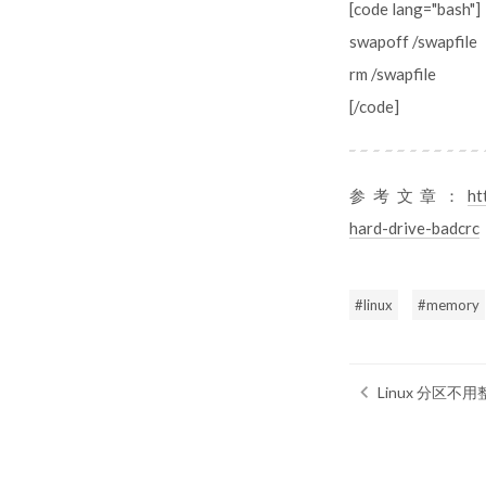
[code lang="bash"]
swapoff /swapfile
rm /swapfile
[/code]
参考文章：
ht
hard-drive-badcrc
linux
memory
Linux 分区