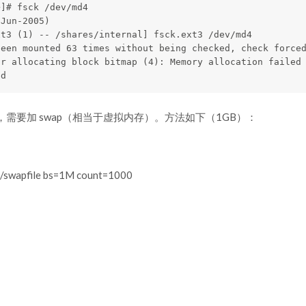
]# fsck /dev/md4

Jun-2005)

t3 (1) -- /shares/internal] fsck.ext3 /dev/md4

een mounted 63 times without being checked, check forced
r allocating block bitmap (4): Memory allocation failed

需要加 swap（相当于虚拟内存）。方法如下（1GB）：
f=/swapfile bs=1M count=1000