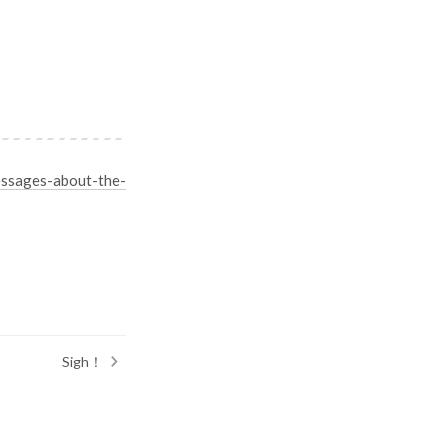
essages-about-the-
Sigh！