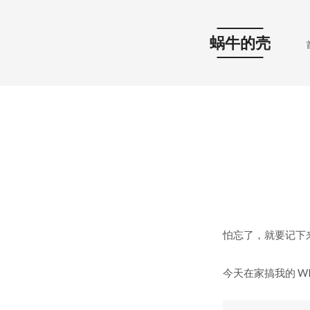
蜗牛的壳
怕忘了，就要记下
今天在家搞我的 WD 