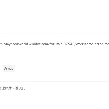
tp://mybookworld.wikidot.com/forum/t-37543/worrisome-error-m
swap
不用整理碎片？谁说的！