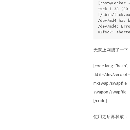
[root@Locker ~
fsck 1.38 (30-
[/sbin/fsck.ex
/dev/md4 has b
/dev/md4: Erro
无奈上网搜了一下，
[code lang="bash"]
dd if=/dev/zero o
mkswap /swapfile
swapon /swapfile
[/code]
使用之后再释放：